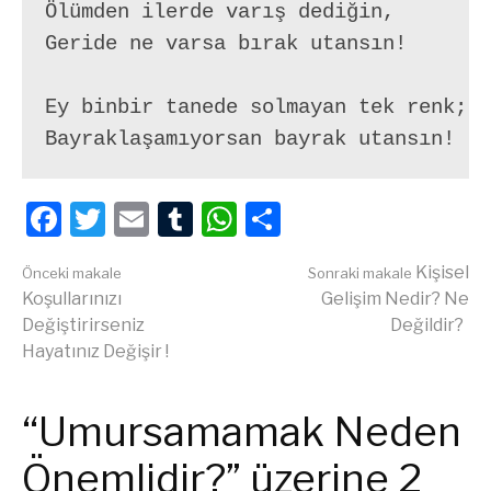
Ölümden ilerde varış dediğin,

Geride ne varsa bırak utansın!

Ey binbir tanede solmayan tek renk;

Bayraklaşamıyorsan bayrak utansın!
Facebook
Twitter
Email
Tumblr
WhatsApp
Share
Okumaya
Kişisel
Önceki makale
Sonraki makale
Koşullarınızı
Gelişim Nedir? Ne
Değiştirirseniz
Değildir?
devam
Hayatınız Değişir !
et
“Umursamamak Neden
Önemlidir?” üzerine 2