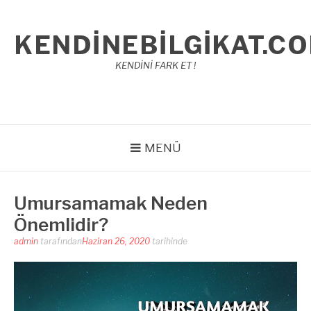
İçeriğe
atla
KENDINEBILGIKAT.C
KENDİNİ FARK ET !
MENÜ
Umursamamak Neden
Önemlidir?
admin
tarafından
Haziran 26, 2020
tarihinde