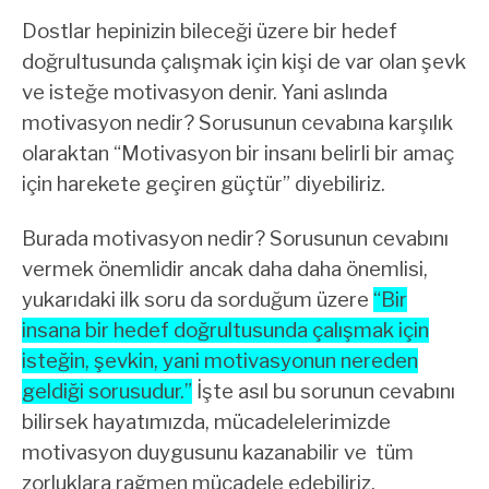
Dostlar hepinizin bileceği üzere bir hedef
doğrultusunda çalışmak için kişi de var olan şevk
ve isteğe motivasyon denir. Yani aslında
motivasyon nedir? Sorusunun cevabına karşılık
olaraktan “Motivasyon bir insanı belirli bir amaç
için harekete geçiren güçtür” diyebiliriz.
Burada motivasyon nedir? Sorusunun cevabını
vermek önemlidir ancak daha daha önemlisi,
yukarıdaki ilk soru da sorduğum üzere
“Bir
insana bir hedef doğrultusunda çalışmak için
isteğin, şevkin, yani motivasyonun nereden
geldiği sorusudur.”
İşte asıl bu sorunun cevabını
bilirsek hayatımızda, mücadelelerimizde
motivasyon duygusunu kazanabilir ve tüm
zorluklara rağmen mücadele edebiliriz.