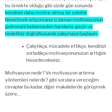
bu örnekte olduğu gibi sizde gün sonunda
kendinizi daha motive olmuş bir şekilde
hissetmek istiyorsanız o zaman motivasyonun
gelmesini beklemeden harekete geçin ve
hedefiniz doğrultusunda çalışmaya başlayın.
Çalıştıkça, mücadele ettikçe, kendinizi
zorladıkça motivasyonunuzun arttığını
hissedeceksiniz.
Motivasyon nedir? Ve motivasyon artırma
yöntemleri nelerdir? gibi sorulara vereceğim
cevaplar bu kadar, diğer makalelerde görüşmek
üzere…