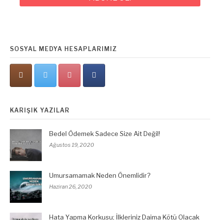
*
SOSYAL MEDYA HESAPLARIMIZ
KARIŞIK YAZILAR
Bedel Ödemek Sadece Size Ait Değil!
Ağustos 19, 2020
Umursamamak Neden Önemlidir?
Haziran 26, 2020
Hata Yapma Korkusu; İlkleriniz Daima Kötü Olacak