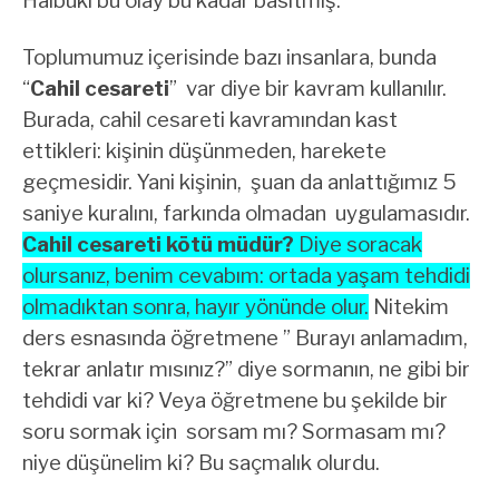
Halbuki bu olay bu kadar basitmiş.
Toplumumuz içerisinde bazı insanlara, bunda
“
Cahil cesareti
” var diye bir kavram kullanılır.
Burada, cahil cesareti kavramından kast
ettikleri: kişinin düşünmeden, harekete
geçmesidir. Yani kişinin, şuan da anlattığımız 5
saniye kuralını, farkında olmadan uygulamasıdır.
Cahil cesareti kötü müdür?
Diye soracak
olursanız, benim cevabım: ortada yaşam tehdidi
olmadıktan sonra, hayır yönünde olur.
Nitekim
ders esnasında öğretmene ” Burayı anlamadım,
tekrar anlatır mısınız?” diye sormanın, ne gibi bir
tehdidi var ki? Veya öğretmene bu şekilde bir
soru sormak için sorsam mı? Sormasam mı?
niye düşünelim ki? Bu saçmalık olurdu.