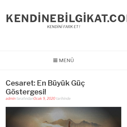
İçeriğe
atla
KENDINEBILGIKAT.C
KENDİNİ FARK ET !
MENÜ
Cesaret: En Büyük Güç
Göstergesi!
admin
tarafından
Ocak 9, 2020
tarihinde