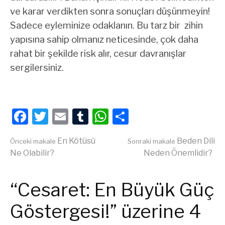
ve karar verdikten sonra sonuçları düşünmeyin!
Sadece eyleminize odaklanın. Bu tarz bir zihin
yapısına sahip olmanız neticesinde, çok daha
rahat bir şekilde risk alır, cesur davranışlar
sergilersiniz.
Facebook
Twitter
Email
Tumblr
WhatsApp
Share
Okumaya
En Kötüsü
Beden Dili
Önceki makale
Sonraki makale
Ne Olabilir?
Neden Önemlidir?
devam
“Cesaret: En Büyük Güç
et
Göstergesi!” üzerine 4