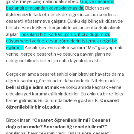
göstermeye çalışmalarındaki sebep:
Güç ve cesaretin
bağlantılı olmasından kaynaklanmasıdır.
Bizler sosyal
ilişkilerimizde fark etmesek de diğer insanlara kendimizi
cesaretli göstermeye çalışırız. Çünkü kişi
bilinçaltı
düzeyde
bilir ki cesur değilsen karşıdaki insanlar seni korkak olarak
algılar.
İnsanların bizi; korkak görüp, itici olduğumuzu
düşünmeleri yerine, cesur görmelerini istemek doğal bir
eğilimdir.
Ancak çevremizdeki insanlara “Mış” gibi yapmak
yerine, gerçek cesaretin ve cesurca davranışların ne
olduğunu bilmek bizler için daha faydalı olacaktır.
Gerçek anlamda cesaret sahibi olan bireyler, hayatta daima
diğer insanlara göre bir adım daha öndedir. Nitekim onlar,
belirsizliğe adım atmak
ve korku anında kaçmak yerine
oldukları yeri koruma eğilimindedirler. Bu onlarda bir refleks
haline gelmiştir. Bu durumda bizlere gösterir ki:
Cesaret
öğrenilebilir bir olgudur.
Birçok insan, “
Cesaret öğrenilebilir mi? Cesaret
doğuştan mıdır? Sonradan öğrenelebilir mi?”
sorularına, hayır cevabını verir. Onlara göre, cesaret