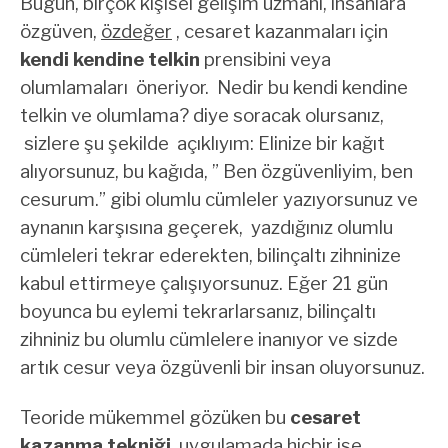
Bugün, birçok kişisel gelişim uzmanı, insanlara
özgüven,
özdeğer
, cesaret kazanmaları için
kendi kendine telkin
prensibini veya
olumlamaları öneriyor. Nedir bu kendi kendine
telkin ve olumlama? diye soracak olursanız,
sizlere şu şekilde açıklıyım: Elinize bir kağıt
alıyorsunuz, bu kağıda, ” Ben özgüvenliyim, ben
cesurum.” gibi olumlu cümleler yazıyorsunuz ve
aynanın karşısına geçerek, yazdığınız olumlu
cümleleri tekrar ederekten, bilinçaltı zihninize
kabul ettirmeye çalışıyorsunuz. Eğer 21 gün
boyunca bu eylemi tekrarlarsanız, bilinçaltı
zihniniz bu olumlu cümlelere inanıyor ve sizde
artık cesur veya özgüvenli bir insan oluyorsunuz.
Teoride mükemmel gözüken bu
cesaret
kazanma tekniği
, uygulamada hiçbir işe