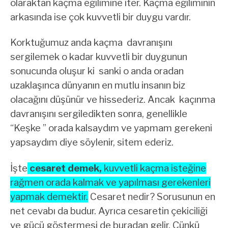
olaraktan kaçma eğilimine iter. Kaçma eğiliminin
arkasında ise çok kuvvetli bir duygu vardır.
Korktuğumuz anda kaçma davranışını
sergilemek o kadar kuvvetli bir duygunun
sonucunda oluşur ki sanki o anda oradan
uzaklaşınca dünyanın en mutlu insanın biz
olacağını düşünür ve hissederiz. Ancak kaçınma
davranışını sergiledikten sonra, genellikle
“Keşke ” orada kalsaydım ve yapmam gerekeni
yapsaydım diye söylenir, sitem ederiz.
İşte
cesaret demek,
kuvvetli kaçma isteğine
rağmen orada kalmak ve yapılması gerekenleri
yapmak demektir.
Cesaret nedir? Sorusunun en
net cevabı da budur. Ayrıca cesaretin çekiciliği
ve gücü göstermesi de buradan gelir. Çünkü